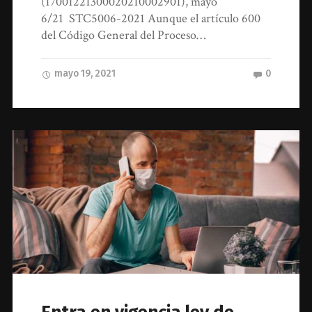
(17001221300020210002901), mayo
6/21 STC5006-2021 Aunque el artículo 600
del Código General del Proceso…
mayo 19, 2021
0